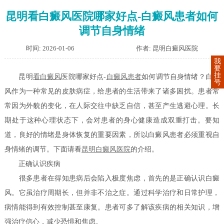
昆明看白癜风医院哪家好点-白癜风患者如何
调节自身情绪
时间: 2026-01-06
作者: 昆明白癜风医院
我
要
挂
昆明
看白癜风
医院哪家好点-
白癜风患者
如何调节自身情绪？白癜
号
风作为一种常见的皮肤病症，给患者的生活带来了诸多困扰。患者常
常因为外貌的变化，在人际交往中缺乏自信，甚至产生逃避心理。长
期处于这种心理状态下，会对患者的身心健康造成双重打击。要知
道，良好的情绪是身体恢复的重要因素，所以白癜风患者必须重视自
身情绪的调节。下面请看
昆明白癜风医院
的介绍。
正确认识疾病
很多患者在得知患病后会陷入极度焦虑，首先的是正确认识白癜
风。它虽治疗周期长，但并非不治之症。通过科学治疗和日常护理，
病情能得到有效控制甚至康复。患者可多了解该疾病的相关知识，增
强治疗信心，减少恐惧和焦虑。