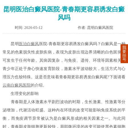
昆明医治白癜风医院-青春期更容易诱发白癜
风吗
时间: 2026-05-12
作者: 昆明白癜风医院
昆明
医
治白癜风
医院-青春期更容易诱发白癜风吗？白癜风是一种
我
要
常见的色素脱失性皮肤疾病，表现为皮肤出现边界清晰的白色斑块，
挂
号
可发生于任何年龄。其病因复杂，与免疫、遗传、环境等因素相关。
青少年正处于身心快速发育阶段，激素水平波动较大，生活方式与心
理压力也较特殊。这是否意味着青春期更容易诱发白癜风呢?下面请看
云南白癜风医院
的介绍。
生理变化的影响
青春期是人体激素水平剧烈波动的时期，生长激素、性激素等分
泌增加，代谢活动旺盛。这种内在环境的改变可能影响免疫系统的平
衡，而免疫调节异常被认为是白癜风形成的相关因素之一。与此同
时，青春期皮肤细胞更新较快，局部微环境的改变可能使黑色素细胞