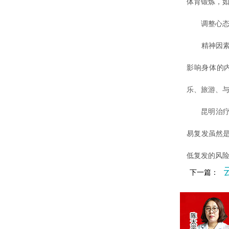
体育锻炼，
调整心态
精神因素也
影响身体的
乐、旅游、
昆明治疗白
易复发虽然
低复发的风
下一篇：