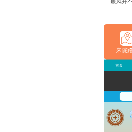
癜风并不
来院
首页