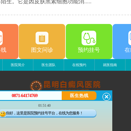
陌生。它是因皮肤黑素细胞功能消.....
路线
图文问诊
预约挂号
在
医院简介
医生团队
在线预约
就医指南
0871-64174769
医生热线
昆明白癜风医院
01:51:40
昆明市五华区护国路2号
版权所有：昆明白癜风医院
你好，这里是医院预约挂号平台，在线为您服务！
联系电话：0871-64174769
滇ICP备14002723号-3
滇公安备 53010202000563号