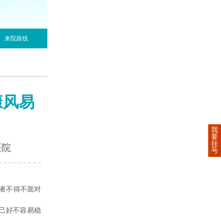
来院路线
癜风易
我
要
挂
医院
号
者不得不面对
己好不容易稳