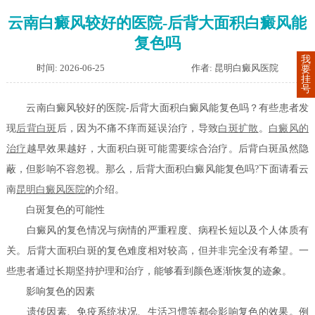
云南白癜风较好的医院-后背大面积白癜风能
复色吗
我
时间: 2026-06-25
作者: 昆明白癜风医院
要
挂
号
云南白癜风较好的医院-后背大面积白癜风能复色吗？有些患者发
现
后背白斑
后，因为不痛不痒而延误治疗，导致
白斑扩散
。
白癜风的
治疗
越早效果越好，大面积白斑可能需要综合治疗。后背白斑虽然隐
蔽，但影响不容忽视。那么，后背大面积白癜风能复色吗?下面请看云
南
昆明白癜风医院
的介绍。
白斑复色的可能性
白癜风的复色情况与病情的严重程度、病程长短以及个人体质有
关。后背大面积白斑的复色难度相对较高，但并非完全没有希望。一
些患者通过长期坚持护理和治疗，能够看到颜色逐渐恢复的迹象。
影响复色的因素
遗传因素、免疫系统状况、生活习惯等都会影响复色的效果。例