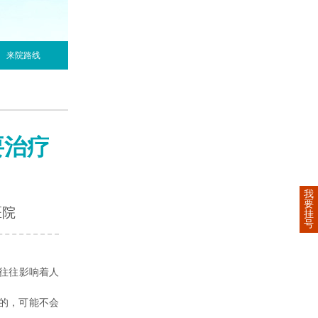
来院路线
要治疗
我
要
医院
挂
号
往往影响着人
的，可能不会