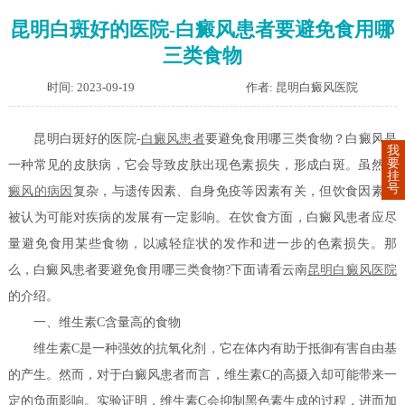
昆明白斑好的医院-白癜风患者要避免食用哪
三类食物
时间: 2023-09-19
作者: 昆明白癜风医院
昆明白斑好的医院-
白癜风患者
要避免食用哪三类食物？白癜风是
我
要
一种常见的皮肤病，它会导致皮肤出现色素损失，形成白斑。虽然
白
挂
号
癜风的病因
复杂，与遗传因素、自身免疫等因素有关，但饮食因素也
被认为可能对疾病的发展有一定影响。在饮食方面，白癜风患者应尽
量避免食用某些食物，以减轻症状的发作和进一步的色素损失。那
么，白癜风患者要避免食用哪三类食物?下面请看云南
昆明白癜风医院
的介绍。
一、维生素C含量高的食物
维生素C是一种强效的抗氧化剂，它在体内有助于抵御有害自由基
的产生。然而，对于白癜风患者而言，维生素C的高摄入却可能带来一
定的负面影响。实验证明，维生素C会抑制黑色素生成的过程，进而加