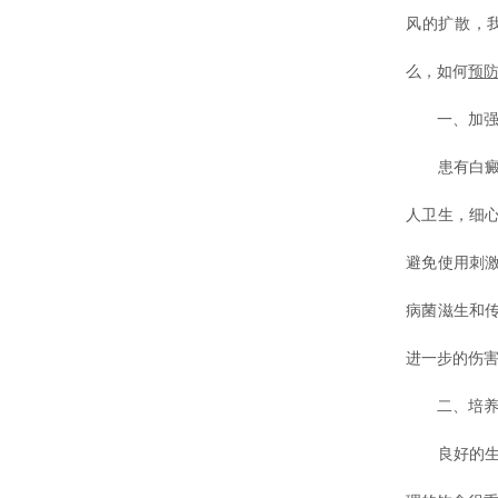
风的扩散，
么，如何
预
一、加强个
患有白癜风
人卫生，细
避免使用刺
病菌滋生和
进一步的伤
二、培养良
良好的生活