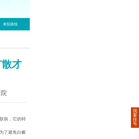
来院路线
扩散才
医院
我
要
肤病，它的特
挂
号
为了避免白癜