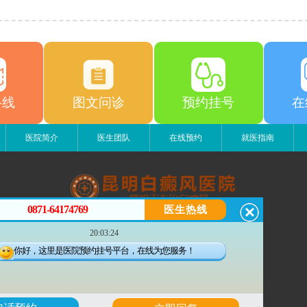
路线
图文问诊
预约挂号
在
医院简介
医生团队
在线预约
就医指南
0871-64174769
医生热线
昆明白癜风医院
20:03:24
昆明市五华区护国路2号
版权所有：昆明白癜风医院
你好，这里是医院预约挂号平台，在线为您服务！
联系电话：0871-64174769
滇ICP备14002723号-3
滇公安备 53010202000563号
6