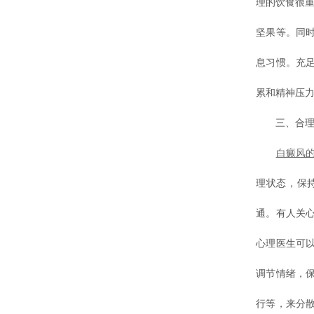
理的饮食很
坚果等。同
息习惯。充
累和精神压
三、合理调
白癜风
理状态，保
通。有人关
心理医生可
调节情绪，
行等，来分