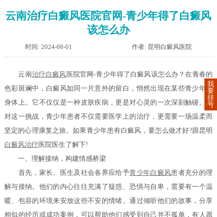
云南治疗白癜风医院官网-青少年得了白癜风
该怎么办
时间: 2024-08-01
作者: 昆明白癜风医院
云南
治疗白癜风
医院官网-青少年得了白癜风该怎么办？在青春的
我
色彩斑斓中，白癜风如同一片意外的留白，悄然出现在某些青少年的
要
挂
身体上。它不仅仅是一种皮肤疾病，更是对心灵的一次深刻触碰。面
号
对这一挑战，青少年患者不仅需要医学上的治疗，更需要一场温柔而
坚定的心理康复之旅。如果青少年患有白癜风，要怎么做才好?跟昆明
白癜风治疗
医院医生了解下!
一、理解接纳，构建情感桥梁
首先，家长、医生及社会各界应给予
青少年白癜风
患者充分的理
解与接纳。他们的内心往往充满了疑惑、恐惧与自卑，需要有一个温
暖、包容的环境来安放这些不安的情绪。通过倾听他们的故事，分享
相似的经历或成功案例，可以帮助他们感受到自己并不孤单，有人愿